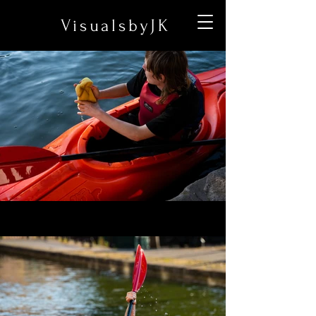
VisualsbyJK